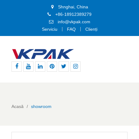
Shnghai, China
+86-18912389279
info@vkpak.com
Serviciu
FAQ
Clienți
Facebook
Youtube
Linkedin
Pinterest
Stare
Instagram
de
nervozitate
Acasă
showroom