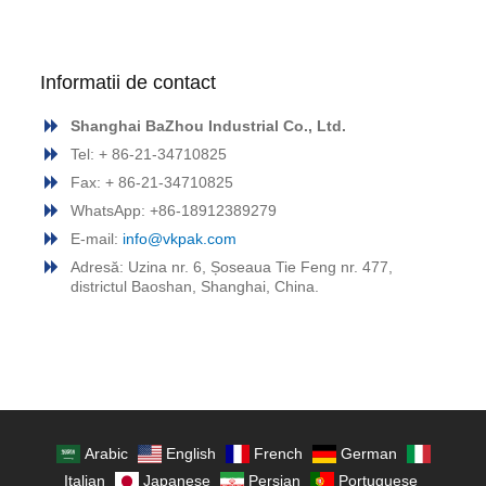
Informatii de contact
Shanghai BaZhou Industrial Co., Ltd.
Tel: + 86-21-34710825
Fax: + 86-21-34710825
WhatsApp: +86-18912389279
E-mail:
info@vkpak.com
Adresă: Uzina nr. 6, Șoseaua Tie Feng nr. 477,
districtul Baoshan, Shanghai, China.
Arabic
English
French
German
Italian
Japanese
Persian
Portuguese