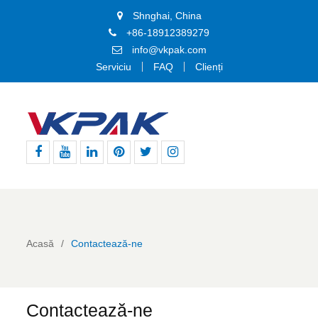
Shnghai, China
+86-18912389279
info@vkpak.com
Serviciu
FAQ
Clienți
Facebook
Youtube
Linkedin
Pinterest
Stare
Instagram
de
nervozitate
Acasă
Contactează-ne
Contactează-ne