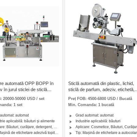
are automată OPP BOPP în
Sticlă automată din plastic, lichid,
iv în jurul sticlei de sticlă
sticlă de parfum, adeziv, etichetă,
animale de companie
etichetă, etichetă cosmetică,
: 20000-50000 USD / set
Preț FOB: 4500-6800 USD / Bucată
ente de ambalare a
autoadezivă, sigilare, ambalare,
anda: 1 set
Min. Comanda: 1 bucată
or Auto-adeziv Hot Melt Lipici
BOPP, lipici, etichetare, mașină de
etichetă etichetă Mașină de
ambalat
automat: automat
Grad automat: automat
re
use lactate
trie aplicabilă: băuturi și alimente
Industrie aplicabilă: băuturi
are: Băuturi, curățare, detergent, produse de îngrijire a pielii, produse de îngrijire a 
Aplicare: Cosmetice, Băuturi, Curățar
Mașină de etichetare adezivă topită la cald
Tip: Mașină de etichetare a autocolan