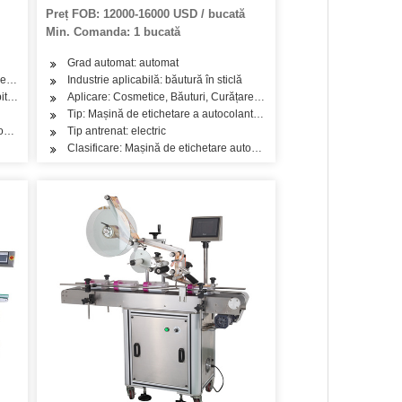
Preț FOB: 12000-16000 USD / bucată
Min. Comanda: 1 bucată
Grad automat: automat
 Pește, Carne, Gustare, Orez, Făină, Condimente, Produse lactate
, Detergent, Produse de îngrijire a pielii, Produse de îngrijire a părului, Ulei, Prod
Industrie aplicabilă: băutură în sticlă
a părului, Ulei, Ceai, Legume, Fructe, Produse lactate, Sticlă de sticlă, Cupe
ită la cald
Aplicare: Cosmetice, Băuturi, Curățare, Detergent, Produse de îngrijire
Tip: Mașină de etichetare a autocolantelor
mată a sticlei rotunde verticale
Tip antrenat: electric
Clasificare: Mașină de etichetare automată a sticlei rotunde verticale