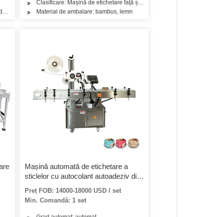
Clasificare: Mașină de etichetare față și spate dublă
adezive
Material de ambalare: bambus, lemn
are
Mașină automată de etichetare a
sticlelor cu autocolant autoadeziv din
fabrică din China
Preț FOB: 14000-18000 USD / set
Min. Comandă: 1 set
Grad automat: automat