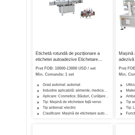
Etichetă rotundă de poziționare a
Mașină 
etichetei autoadezive Etichetare
adezivă 
automată cu etichetă
Preț FOB: 10000-13000 USD / set
Preț FOB
Min. Comanda: 1 set
Min. Com
Grad automat: automat
Utili
Industrie aplicabilă: alimente, medicamente și alte indust
Mater
Aplicare: Cosmetice, Băuturi, Curățare, Detergent, Produse 
Ambal
Tip: Mașină de etichetare față-verso
Tip a
Tip antrenat: electric
Tip: 
Clasificare: Mașină de etichetare automată a sticlei rotu
Funcț