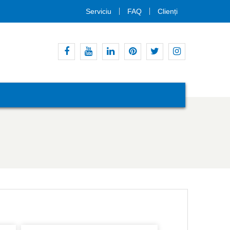
Serviciu
FAQ
Clienți
Facebook
Youtube
Linkedin
Pinterest
Stare
Instagram
de
nervozitate