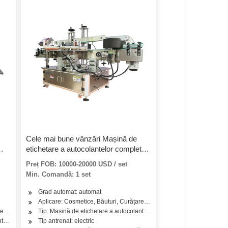
Cele mai bune vânzări Mașină de
etichetare a autocolantelor complet
automată pentru sticlă de băuturi
Preț FOB: 10000-20000 USD / set
autoadezive Sticlă de sticlă Suc de
Min. Comandă: 1 set
sticlă
Grad automat: automat
Aplicare: Cosmetice, Băuturi, Curățare, Detergent, Produse de îngriji
părului, ulei, ceai, legume, fructe, produse lactate
e, Detergent, Produse de îngrijire a pielii, Produse de îngrijire a părului, Ulei, Ce
Tip: Mașină de etichetare a autocolantelor
telor
Tip antrenat: electric