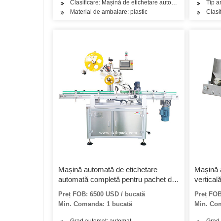
Clasificare: Mașină de etichetare automată a sticlei rotu
Tip a
Material de ambalare: plastic
Clasi
Mașină automată de etichetare
Mașină 
automată completă pentru pachet de
vertical
șosete
pentru 
Preț FOB: 6500 USD / bucată
Preț FOB
Min. Comanda: 1 bucată
Min. Co
Grad automat: automat
Grad 