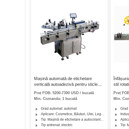
Mașină automată de etichetare
Înfășur
verticală autoadezivă pentru sticle
stil rotat
pentru animale de companie
pentru 
Preț FOB: 5200-7300 USD / bucată
Preț FOB
Echipam
Min. Comanda: 1 bucată
Min. Com
băuturil
Manșon 
Grad automat: automat
Grad 
eticheta
Aplicare: Cosmetice, Băuturi, Ulei, Legume, Fructe, Prod
Indus
Tip: Mașină de etichetare a autocolantelor
Aplic
Tip antrenat: electric
Tip: 