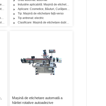
 Pește, Carne, Gustare, Orez, Făină, Condimente, Produse lactate
ui, Ulei, Ceai, Legume, Fructe, Pește, Carne, Gustare, Orez, Făină, Condimente, Prod
e, Detergent, Produse de îngrijire a pielii, Produse de îngrijire a părului, Ulei, C
Industrie aplicabilă: Mașină de etichetare
telor
Aplicare: Cosmetice, Băuturi, Curățare, Detergent, Produse de îngrijir
Tip: Mașină de etichetare față-verso
mată a sticlei rotunde verticale
Tip antrenat: electric
olant adeziv
Clasificare: Mașină de etichetare dublă laterală
c,
Mașină de etichetare automată a
hârtiei rotative autoadezive