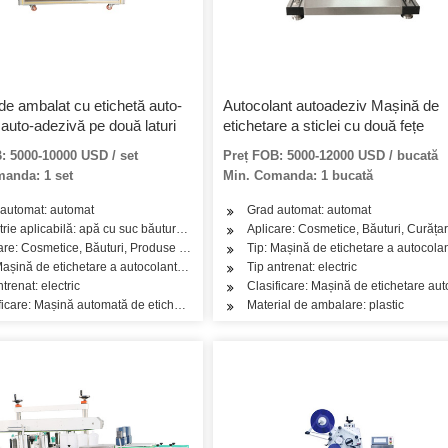
de ambalat cu etichetă auto-
Autocolant autoadeziv Mașină de
auto-adezivă pe două laturi
etichetare a sticlei cu două fețe
: 5000-10000 USD / set
Preț FOB: 5000-12000 USD / bucată
anda: 1 set
Min. Comanda: 1 bucată
automat: automat
Grad automat: automat
e de îngrijire a pielii, Produse de îngrijire a părului, Ulei, Ceai, Legume, Fructe,
trie aplicabilă: apă cu suc băutură apă lichidă cu sodă
Aplicare: Cosmetice, Băuturi, Curățare
are: Cosmetice, Băuturi, Produse de îngrijire a pielii, Produse de îngrijire a părului
Tip: Mașină de etichetare a autocolan
Mașină de etichetare a autocolantelor
Tip antrenat: electric
ntrenat: electric
Clasificare: Mașină de etichetare auto
ficare: Mașină automată de etichetare a vinului
Material de ambalare: plastic