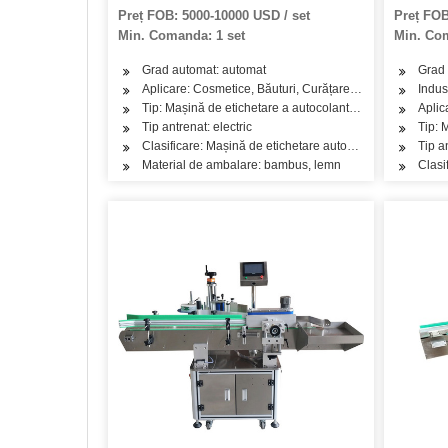
sticlă rotundă
nou, maș
Preț FOB: 5000-10000 USD / set
Preț FOB
autoadez
Min. Comanda: 1 set
Min. Com
Grad automat: automat
Grad 
Aplicare: Cosmetice, Băuturi, Curățare, Detergent, Produs
Indus
Tip: Mașină de etichetare a autocolantelor
Aplic
Tip antrenat: electric
Tip: 
Clasificare: Mașină de etichetare automată a sticlei rotu
Tip a
Material de ambalare: bambus, lemn
Clasi