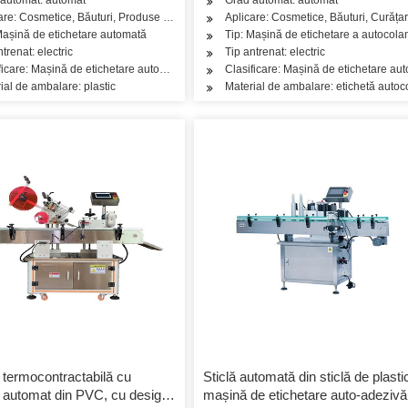
e de îngrijire a pielii, Produse de îngrijire a părului, Ulei, Ceai, Legume, Fructe,
are: Cosmetice, Băuturi, Produse de îngrijire a pielii, Produse de îngrijire a părul
Aplicare: Cosmetice, Băuturi, Curățar
Mașină de etichetare automată
Tip: Mașină de etichetare a autocolan
ntrenat: electric
Tip antrenat: electric
ficare: Mașină de etichetare automată a sticlei rotunde verticale
Clasificare: Mașină de etichetare auto
ial de ambalare: plastic
Material de ambalare: etichetă autoc
 termocontractabilă cu
Sticlă automată din sticlă de plasti
automat din PVC, cu design
mașină de etichetare auto-adezivă