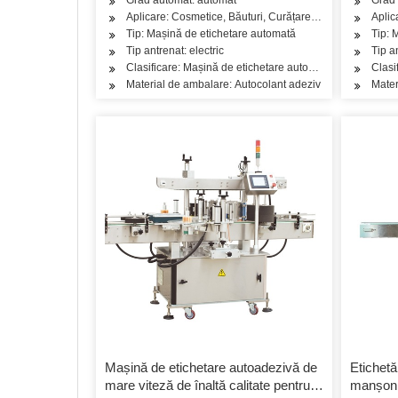
Aplicare: Cosmetice, Băuturi, Curățare, Detergent, Produs
Aplic
Tip: Mașină de etichetare automată
Tip: 
Tip antrenat: electric
Tip a
Clasificare: Mașină de etichetare automată
Clasi
Material de ambalare: Autocolant adeziv
Mater
Mașină de etichetare autoadezivă de
Etichetă
mare viteză de înaltă calitate pentru
manșon 