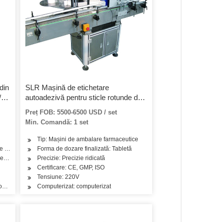
din
SLR Mașină de etichetare
/
autoadezivă pentru sticle rotunde de
 de
mare viteză
Preț FOB: 5500-6500 USD / set
Min. Comandă: 1 set
Tip: Mașini de ambalare farmaceutice
ie pentru umplerea băuturilor
Forma de dozare finalizată: Tabletă
, Detergent, Produse de îngrijire a pielii, Produse de îngrijire a părului, Ulei, Cea
Precizie: Precizie ridicată
Certificare: CE, GMP, ISO
Tensiune: 220V
mată a sticlei rotunde verticale
Computerizat: computerizat