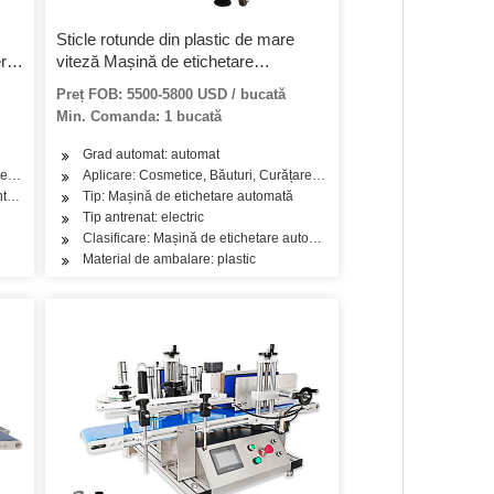
Sticle rotunde din plastic de mare
r
viteză Mașină de etichetare
autoadezivă
Preț FOB: 5500-5800 USD / bucată
Min. Comanda: 1 bucată
Grad automat: automat
 de îngrijire a părului, Ulei, Ceai, Legume, Fructe, Pește, Carne, Gustare, Orez, Fă
, Detergent, Produse de îngrijire a părului, Ulei, Produse lactate
Aplicare: Cosmetice, Băuturi, Curățare, Detergent, Produse de îngrijire
telor
Tip: Mașină de etichetare automată
Tip antrenat: electric
Clasificare: Mașină de etichetare automată a sticlei rotunde verticale
Material de ambalare: plastic