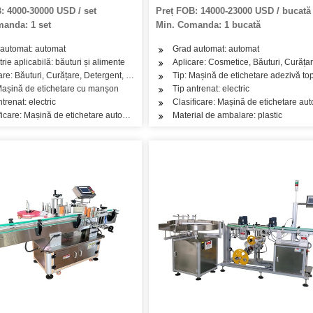
ină de etichetare cu etichetă
: 4000-30000 USD / set
Preț FOB: 14000-23000 USD / bucată
ivă pentru sticle de băut
anda: 1 set
Min. Comanda: 1 bucată
automat: automat
Grad automat: automat
e de îngrijire a pielii, Produse de îngrijire a părului, Ulei, Ceai, Legume, Fructe,
trie aplicabilă: băuturi și alimente
Aplicare: Cosmetice, Băuturi, Curățare
are: Băuturi, Curățare, Detergent, Produse de îngrijire a pielii, Produse de îngrijire 
Tip: Mașină de etichetare adezivă top
Mașină de etichetare cu manșon
Tip antrenat: electric
nde verticale
ntrenat: electric
Clasificare: Mașină de etichetare auto
ficare: Mașină de etichetare automată a sticlei rotunde verticale
Material de ambalare: plastic