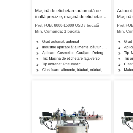
Mașină de etichetare automată de
Autocola
înaltă precizie, mașină de etichetare
Mașină 
autoadezivă
o parte
Preț FOB: 8000-15000 USD / bucată
Preț FOB
Min. Comanda: 1 bucată
Min. Co
Grad automat: automat
Grad 
Industrie aplicabilă: alimente, băuturi, mărfuri, medicale
Aplic
Aplicare: Cosmetice, Curățare, Detergent, Ulei, Produse 
Tip: 
Tip: Mașină de etichetare față-verso
Tip a
Tip antrenat: Pneumatic
Clasi
Clasificare: alimente, băuturi, mărfuri, medicale, chimice
Mater