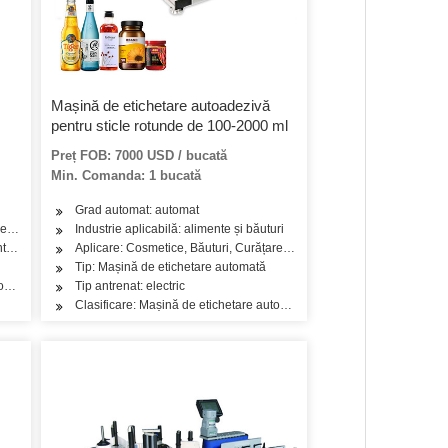
Mașină de etichetare autoadezivă
pentru sticle rotunde de 100-2000 ml
Preț FOB: 7000 USD / bucată
Min. Comanda: 1 bucată
Grad automat: automat
 Pește, Carne, Gustare, Orez, Făină, Condimente, Produse lactate
, Detergent, Produse de îngrijire a pielii, Produse de îngrijire a părului, Ulei, Ceai
Industrie aplicabilă: alimente și băuturi
, Ulei, Ceai, Legume, Fructe, Produse lactate
telor
Aplicare: Cosmetice, Băuturi, Curățare, Detergent, Produse de îngrijire
Tip: Mașină de etichetare automată
mată a sticlei rotunde verticale
Tip antrenat: electric
Clasificare: Mașină de etichetare automată a sticlei rotunde verticale