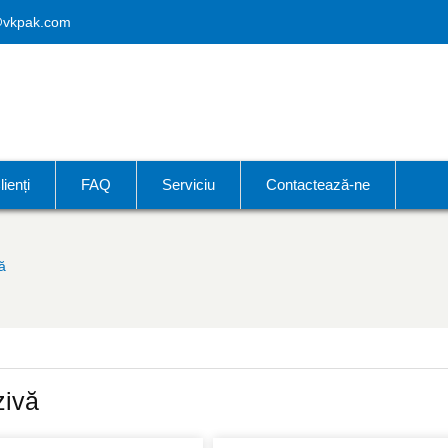
@vkpak.com
lienți
FAQ
Serviciu
Contactează-ne
ă
zivă