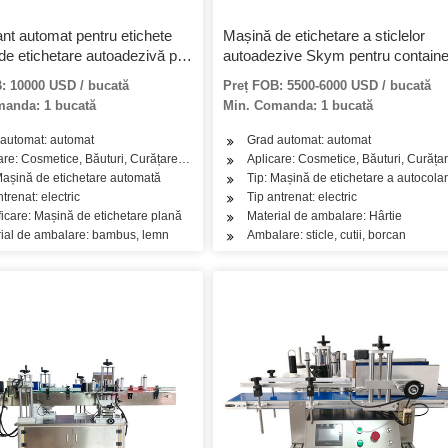
nt automat pentru etichete
Mașină de etichetare a sticlelor
de etichetare autoadezivă pe
autoadezive Skym pentru containe
plat pătrat
: 10000 USD / bucată
Preț FOB: 5500-6000 USD / bucată
manda: 1 bucată
Min. Comanda: 1 bucată
automat: automat
Grad automat: automat
, chimice
are: Cosmetice, Băuturi, Curățare, Detergent, Produse de îngrijire a pielii, Produse
Aplicare: Cosmetice, Băuturi, Curățare
lactate
Mașină de etichetare automată
Tip: Mașină de etichetare a autocolan
ntrenat: electric
Tip antrenat: electric
ficare: Mașină de etichetare plană
Material de ambalare: Hârtie
ial de ambalare: bambus, lemn
Ambalare: sticle, cutii, borcan