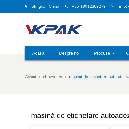
Shnghai, China
+86-18912389279
info
Acasă
Despre noi
Produse
C
Acasă
showroom
mașină de etichetare autoadeziv
mașină de etichetare autoade