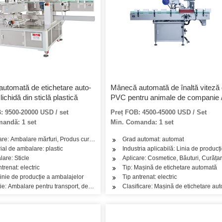
automată de etichetare auto-
Mânecă automată de înaltă viteză 
lichidă din sticlă plastică
PVC pentru animale de companie 
BOPP Adeziv topit la cald / Mașini
: 9500-20000 USD / set
Preț FOB: 4500-45000 USD / Set
etichetare autoadezivă
andă: 1 set
Min. Comanda: 1 set
zare: Ambalare mărfuri, Produs curea de ambalare
Grad automat: automat
rii
ial de ambalare: plastic
Industria aplicabilă: Linia de producț
de îngrijire a pielii, Produse de îngrijire a părului, Ulei, Ceai, Industria băuturilor
are: Sticle
Aplicare: Cosmetice, Băuturi, Curățare
ntrenat: electric
Tip: Mașină de etichetare automată
Linie de producție a ambalajelor
Tip antrenat: electric
nde verticale
ie: Ambalare pentru transport, depozitare și ambalare, ambalare pentru vânzări
Clasificare: Mașină de etichetare auto