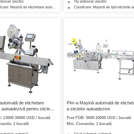
nde verticale
ntrenat: electric
Tip antrenat: electric
ficare: Mașină de etichetare automată a sticlei rotunde verticale
Clasificare: Mașină de lipit etichete 
automată de etichetare
Plm-a Mașină automată de etichet
ă autoadezivă pentru sticle
a sticlelor autoadezive
animale de companie
: 13000-30000 USD / bucată
Preț FOB: 5000-10000 USD / bucată
manda: 1 bucată
Min. Comanda: 1 bucată
automat: automat
Grad automat: automat