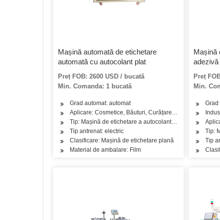
Mașină automată de etichetare
Mașină 
automată cu autocolant plat
adezivă 
Preț FOB: 2600 USD / bucată
Preț FOB
Min. Comanda: 1 bucată
Min. Com
Grad automat: automat
Grad 
Aplicare: Cosmetice, Băuturi, Curățare, Detergent, Produs
Indus
Tip: Mașină de etichetare a autocolantelor
Aplic
Tip antrenat: electric
Tip: 
Clasificare: Mașină de etichetare plană
Tip a
Material de ambalare: Film
Clasi