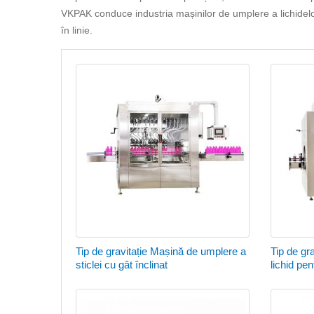
VKPAK conduce industria mașinilor de umplere a lichidelo
în linie.
Tip de gravitație Mașină de umplere a
Tip de gr
sticlei cu gât înclinat
lichid pen