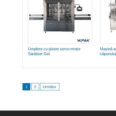
Umplere cu piston servo-motor
Mașină a
Sanitiser Gel
săpunului
Navigare
în
1
2
Următor
articole