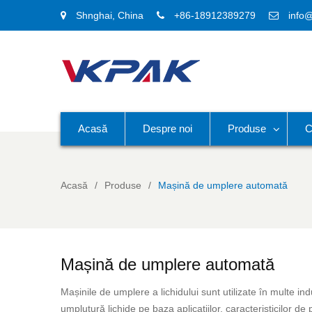
Shnghai, China
+86-18912389279
info
Acasă
Despre noi
Produse
C
Acasă
Produse
Mașină de umplere automată
Mașină de umplere automată
Mașinile de umplere a lichidului sunt utilizate în multe in
umplutură lichide pe baza aplicațiilor, caracteristicilor d