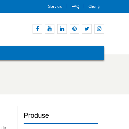
Serviciu
FAQ
Clienți
Facebook
Youtube
Linkedin
Pinterest
Stare
Instagram
de
nervozitate
Produse
hide.