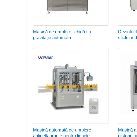
Mașină de umplere lichidă tip
Dezinfect
gravitație automată
sticlelor
Mașină automată de umplere
Mașină a
antideflagrante pentru lichide
pistonulu