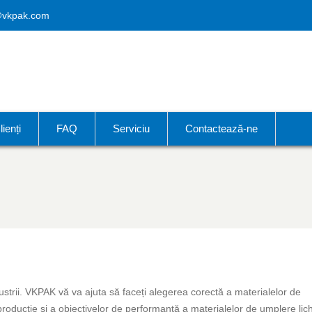
@vkpak.com
lienți
FAQ
Serviciu
Contactează-ne
dustrii. VKPAK vă va ajuta să faceți alegerea corectă a materialelor de
e producție și a obiectivelor de performanță a materialelor de umplere lic