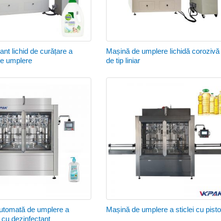
ant lichid de curățare a
Mașină de umplere lichidă corozivă
 de umplere
de tip liniar
utomată de umplere a
Mașină de umplere a sticlei cu pist
i cu dezinfectant