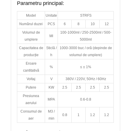
Parametru principal:
Model
Unitate
STRFS
Numărul duzei
PCS
6
8
10
12
Volumul de
100-1000ml / 250-2500ml / 500-
Ml
umplere
5000ml
Capacitatea de
Sticlă /
1000-3000 buc / oră (depinde de
producție
h
volumul de umplere)
Eroare
%
≤ ± 1%
cantitativă
Voltaj
V
380V / 220V, 50Hz / 60Hz
Putere
KW
2.5
2.5
2.5
2.5
Presiunea
MPA
0.6-0.8
aerului
Consumul de
M3 /
0.8
1
1.2
1.2
aer
min