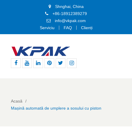
Shnghai, China
+86-18912389279
info@vkpak.com
Serviciu
FAQ
Clienți
Facebook
Youtube
Linkedin
Pinterest
Stare
Instagram
de
nervozitate
Acasă
Mașină automată de umplere a sosului cu piston