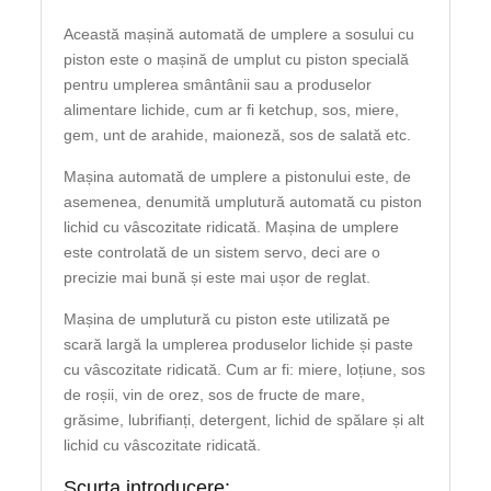
Această mașină automată de umplere a sosului cu
piston este o mașină de umplut cu piston specială
pentru umplerea smântânii sau a produselor
alimentare lichide, cum ar fi ketchup, sos, miere,
gem, unt de arahide, maioneză, sos de salată etc.
Mașina automată de umplere a pistonului este, de
asemenea, denumită umplutură automată cu piston
lichid cu vâscozitate ridicată. Mașina de umplere
este controlată de un sistem servo, deci are o
precizie mai bună și este mai ușor de reglat.
Mașina de umplutură cu piston este utilizată pe
scară largă la umplerea produselor lichide și paste
cu vâscozitate ridicată. Cum ar fi: miere, loțiune, sos
de roșii, vin de orez, sos de fructe de mare,
grăsime, lubrifianți, detergent, lichid de spălare și alt
lichid cu vâscozitate ridicată.
Scurta introducere: